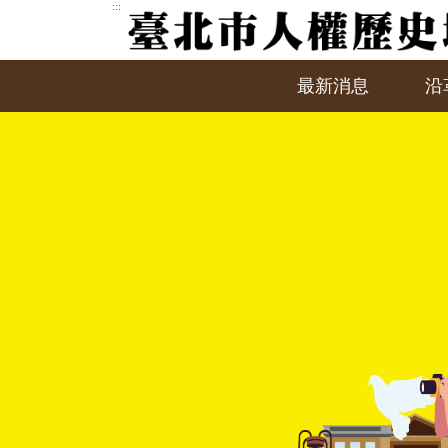
跳
:::
到
主
要
最新消息
沿
內
容
區
塊