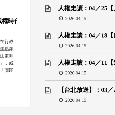
人權走讀：04／25
日
2026.04.15
- 威權時代的協力體制如何運作
期
人權走讀：04／18
在行政
日
2026.04.15
焦點鎖
期
法處判
人權走讀：04／11
」，或
「應即
日
2026.04.15
..
期
【台北放送】：03／
日
2026.04.15
期