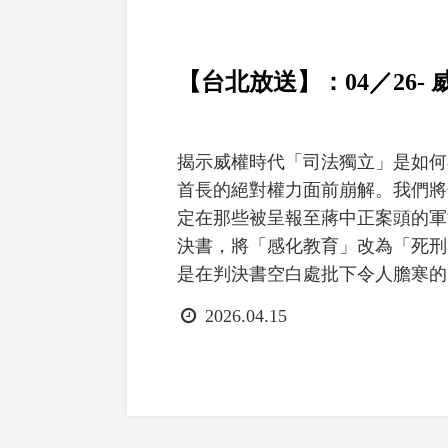
【台北放送】：04／26
揭示威權時代「司法獨立」是如何
首長的絕對權力面前崩解。我們將
定在那些被呈報至蔣中正案頭的軍
決書，將「感化教育」改為「死刑
是在判決書空白處批下令人膽寒的
槍決可也」。 當法律淪為統治者的.
日
2026.04.15
期