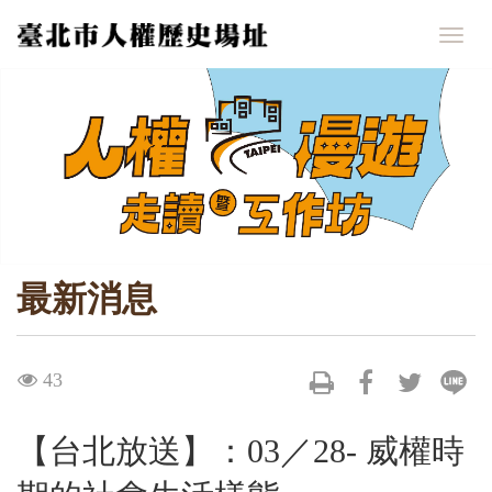
跳
到
Togg
主
navig
要
內
容
區
塊
最新消息
visit
43
【台北放送】：03／28- 威權時