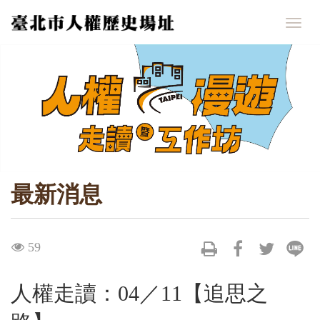
跳
到
Togg
主
navig
要
內
容
區
塊
最新消息
visit
59
人權走讀：04／11【追思之